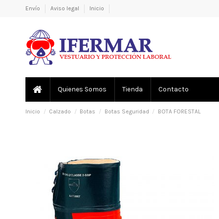
Envío
Aviso legal
Inicio
Quienes Somos
Tienda
Contacto
Inicio
Calzado
Botas
Botas Seguridad
BOTA FORESTAL