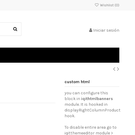
Wishlist (
0
)
Iniciar sesión
custom html
you can configure this
block in
iqithtmlbanners
module. It is hooked in
displayRightColumnProduct
hook.
To disable entire area go to
iqitthemeeditor module >