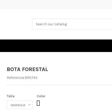
BOTA FORESTAL
Referencia
890743
Talla
Color
43