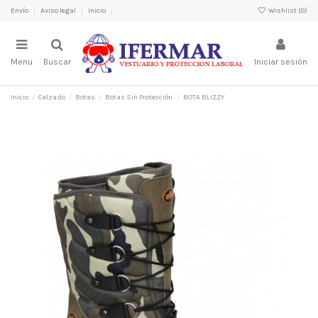
Envío
Aviso legal
Inicio
Wishlist (
0
)
Menu
Buscar
Iniciar sesión
Inicio
Calzado
Botas
Botas Sin Protección
BOTA BLIZZY