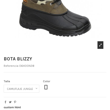
BOTA BLIZZY
Referencia
06400N38
Talla
Color
46
40
42
44
39
41
43
45
38
custom html