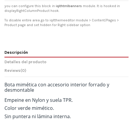
you can configure this block in
iqithtmlbanners
module. It is hooked in
displayRightColumnProduct hook.
To disable entire area go to iqitthemeeditor module > Content/Pages >
Product page and set hidden for Right sidebar option
Descripción
Detalles del producto
Reviews
(0)
Bota mimética con accesorio interior forrado y
desmontable
Empeine en Nylon y suela TPR.
Color verde mimético.
Sin puntera ni lámina interna.