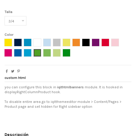
Talla
Color
AMARILLO
AZUL MARINO
AZUL OCEANO
BLANCO
CELESTE
GRIS VIGORÉ
LIMA LIMON
NARANJA
NEGRO
PÚRPURA
ROJO
ROSA CLARO
ROSETON
ROYAL
TURQUESA
VERDE GRASS
VERDE IRISH
VERDE OASIS
VERDE TROPICAL
custom html
you can configure this block in
iqithtmlbanners
module. It is hooked in
displayRightColumnProduct hook.
To disable entire area go to iqitthemeeditor module > Content/Pages >
Product page and set hidden for Right sidebar option
Descripción