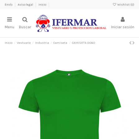
Envío
Aviso legal
Inicio
Wishlist (
0
)
Menu
Buscar
Iniciar sesión
Inicio
Vestuario
Industria
Camiseta
CAMISETA DOGO